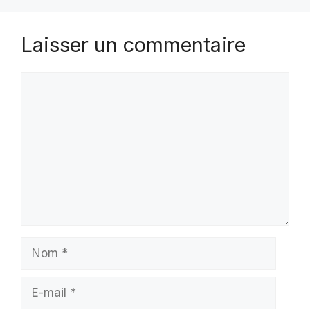
Laisser un commentaire
Commentaire
Nom
E-
mail