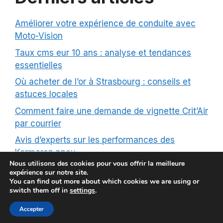
Améliorer votre expérience de conduite avec
Moto-Vision
Taux cms eur 10 ans : analyse et tendances
essentielles
Où acheter de l’or à Strasbourg : conseils et
astuces locales
Comment faire une demande de vignette Crit’Air
par courrier
Avis d’experts sur les performances des
Kormoran pneu
Nous utilisons des cookies pour vous offrir la meilleure
expérience sur notre site.
You can find out more about which cookies we are using or
switch them off in
settings
.
© royalvintage 2026 |
Mentions Légales
|
Contact
|
Plan
Accepter
de site